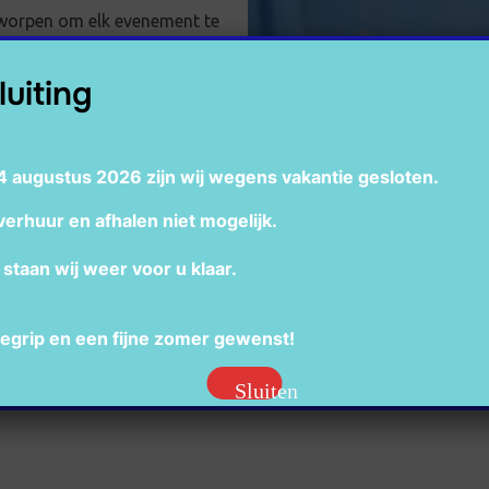
tworpen om elk evenement te
luiting
 elk samenzijn een
 Ontdek ons volledige
de vreugde van de lente
4 augustus 2026 zijn wij wegens vakantie gesloten.
verhuur en afhalen niet mogelijk.
staan wij weer voor u klaar.
egrip en een fijne zomer gewenst!
Sluiten