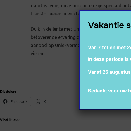
daartussenin, onze producten zijn speciaal on
transformeren in een bruisend spektakel.
Vakantie s
Duik in de lente met UniekVermaak en maak van
betoverende ervaring die niemand zal vergeten.
aanbod op UniekVermaak.nl en laat ons samen 
Van 7 tot en met 2
vieren!
In deze periode is 
Vanaf 25 augustus 
Bedankt voor uw b
Dit delen:
Facebook
X
Vind ik leuk: