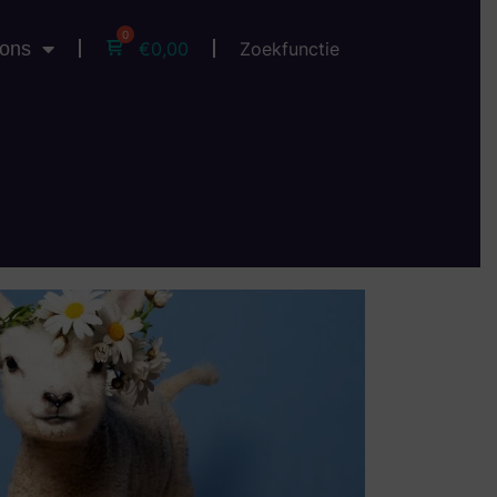
 ons
Zoekfunctie
€
0,00