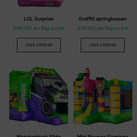
LOL Surprise
Graffiti springkussen
€
100,00
/ per Dag
€
120,00
/ per Dag
incl.BTW
incl.BTW
LEES VERDER
LEES VERDER
Monstertruck Slide
Mini Bounce Flamingo