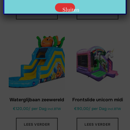
Sluiten
LEES VERDER
LEES VERDER
Waterglijbaan zeewereld
Frontslide unicorn midi
€
120,00
/ per Dag
€
90,00
/ per Dag
incl.BTW
incl.BTW
LEES VERDER
LEES VERDER