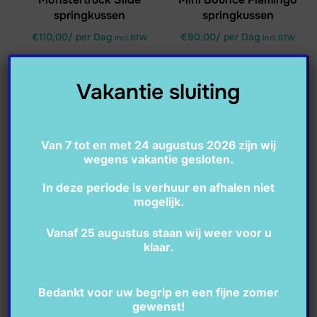
springkussen
springkussen
€
110,00
/ per Dag
€
90,00
/ per Dag
incl.BTW
incl.BTW
LEES VERDER
LEES VERDER
Vakantie sluiting
Van 7 tot en met 24 augustus 2026 zijn wij
wegens vakantie gesloten.
In deze periode is verhuur en afhalen niet
mogelijk.
Vanaf 25 augustus staan wij weer voor u
klaar.
Frontslide boerderij midi
Jungle XL springkussen
Bedankt voor uw begrip en een fijne zomer
gewenst!
€
90,00
/ per Dag
€
120,00
/ per Dag
incl.BTW
incl.BTW