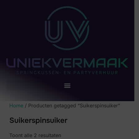
Home
/ Producten getagged “Suikerspinsuiker”
Suikerspinsuiker
Toont alle 2 resultaten