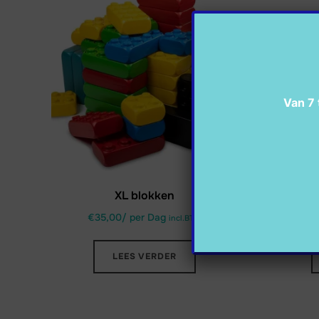
Van 7 
XL blokken
Jun
€
35,00
/ per Dag
€
1
incl.BTW
LEES VERDER