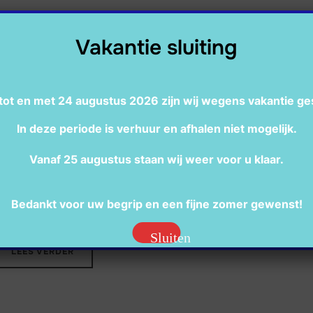
Vakantie sluiting
tot en met 24 augustus 2026 zijn wij wegens vakantie ge
In deze periode is verhuur en afhalen niet mogelijk.
Vanaf 25 augustus staan wij weer voor u klaar.
gle XL springkussen
Bedankt voor uw begrip en een fijne zomer gewenst!
20,00
/ per Dag
incl.BTW
Sluiten
LEES VERDER