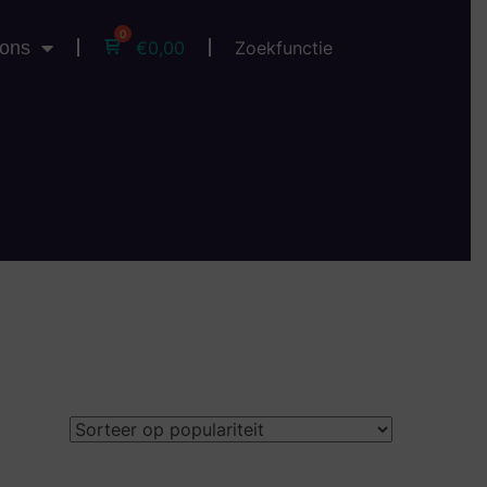
 ons
Zoekfunctie
€
0,00