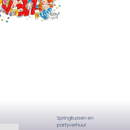
Springkussen en
partyverhuur