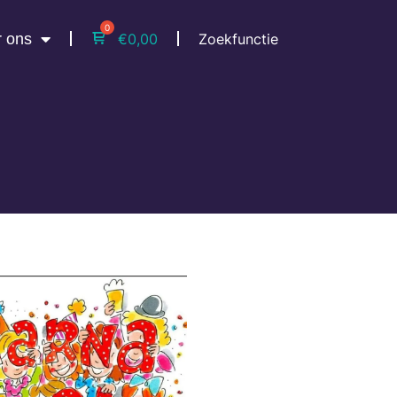
 ons
Zoekfunctie
€
0,00